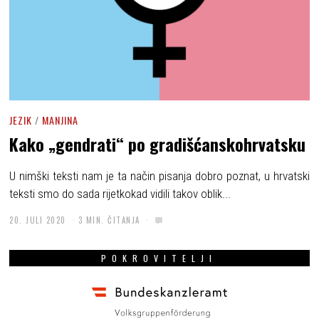
JEZIK
/
MANJINA
Kako „gendrati“ po gradišćanskohrvatsku
U nimški teksti nam je ta način pisanja dobro poznat, u hrvatski
teksti smo do sada rijetkokad vidili takov oblik...
20. JULI 2020
3 MIN. ČITANJA
POKROVITELJI