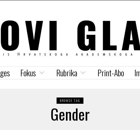
iges
Fokus
Rubrika
Print-Abo
I
BROWSE TAG
Gender