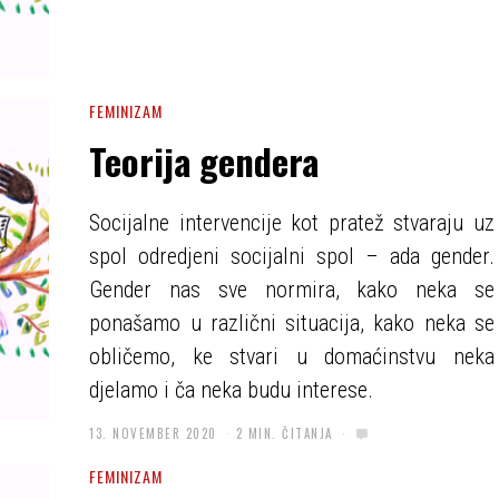
FEMINIZAM
Teorija gendera
Socijalne intervencije kot pratež stvaraju uz
spol odredjeni socijalni spol – ada gender.
Gender nas sve normira, kako neka se
ponašamo u različni situacija, kako neka se
obličemo, ke stvari u domaćinstvu neka
djelamo i ča neka budu interese.
13. NOVEMBER 2020
2 MIN. ČITANJA
FEMINIZAM