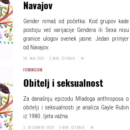
Navajov
Gender nimaš od početka. Kod grupov kade
postoju već varijacije Gendera ili Sexa nisu
granice ulogov svenek jasne. Jedan primjer
od Navajov.
20. MAI 2021
2 MIN. ČITANJA
FEMINIZAM
Obitelj i seksualnost
Za današnju epizodu Mladoga anthroposa o
obitelji i seksualnosti je analiza Gayle Rubin
iz 1980. ljeta važna.
3. DEZEMBER 2020
3 MIN. ČITANJA