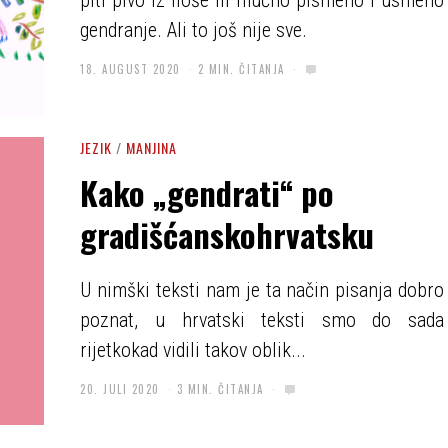
piti pivo iz floše ili mučno pismeno i usmeno
gendranje. Ali to još nije sve.
18. AUGUST 2020
2 MIN. ČITANJA
JEZIK
/
MANJINA
Kako „gendrati“ po
gradišćanskohrvatsku
U nimški teksti nam je ta način pisanja dobro
poznat, u hrvatski teksti smo do sada
rijetkokad vidili takov oblik...
20. JULI 2020
3 MIN. ČITANJA