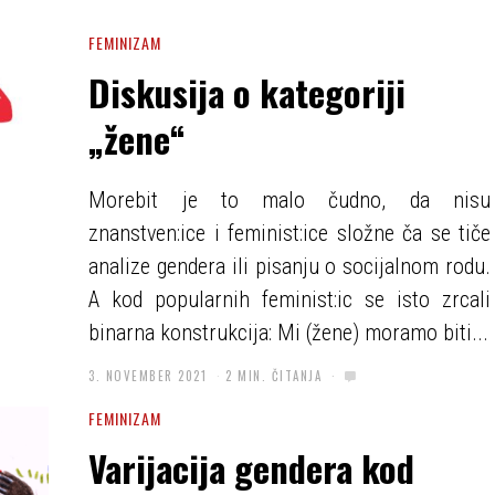
FEMINIZAM
Diskusija o kategoriji
„žene“
Morebit je to malo čudno, da nisu
znanstven:ice i feminist:ice složne ča se tiče
analize gendera ili pisanju o socijalnom rodu.
A kod popularnih feminist:ic se isto zrcali
binarna konstrukcija: Mi (žene) moramo biti...
3. NOVEMBER 2021
2 MIN. ČITANJA
FEMINIZAM
Varijacija gendera kod