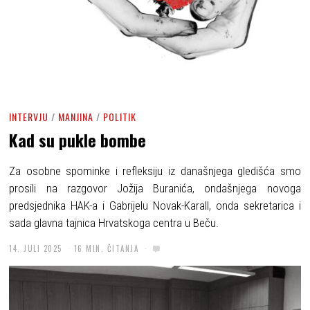
INTERVJU
/
MANJINA
/
POLITIK
Kad su pukle bombe
Za osobne spominke i refleksiju iz današnjega gledišća smo
prosili na razgovor Jožija Buranića, ondašnjega novoga
predsjednika HAK-a i Gabrijelu Novak-Karall, onda sekretarica i
sada glavna tajnica Hrvatskoga centra u Beču.
14. JULI 2025
16 MIN. ČITANJA