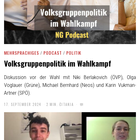
MEHRSPRACHIGES
/
PODCAST
/
POLITIK
Volksgruppenpolitik im Wahlkampf
Diskussion vor der Wahl mit Niki Berlakovich (ÖVP), Olga
Voglauer (Grüne), Michael Bernhard (Neos) und Karin Vukman-
Artner (SPÖ).
17. SEPTEMBER 2024
2 MIN. ČITANJA