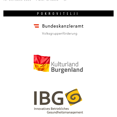
POKROVITELJI