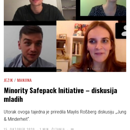
JEZIK
/
MANJINA
Minority Safepack Initiative – diskusija
mladih
Utorak ovoga tajedna je priredila Maylis Roßberg diskusiju „Jung
& Minderheit“.
15. OKTOBER 2020
1 MIN. ČITANJA