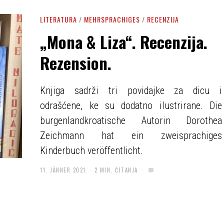
LITERATURA
/
MEHRSPRACHIGES
/
RECENZIJA
„Mona & Liza“. Recenzija.
Rezension.
Knjiga sadrži tri povidajke za dicu i
odrašćene, ke su dodatno ilustrirane. Die
burgenlandkroatische Autorin Dorothea
Zeichmann hat ein zweisprachiges
Kinderbuch veröffentlicht.
11. JÄNNER 2021
2 MIN. ČITANJA