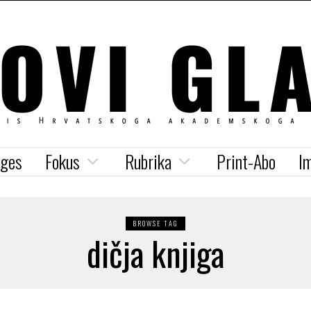
iges
Fokus
Rubrika
Print-Abo
I
BROWSE TAG
dičja knjiga