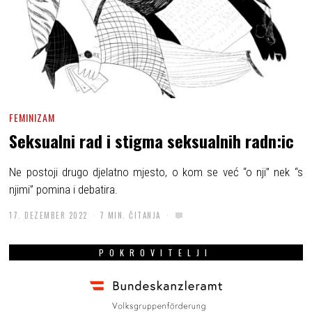
FEMINIZAM
Seksualni rad i stigma seksualnih radn:ic
Ne postoji drugo djelatno mjesto, o kom se već “o nji” nek “s
njimi” pomina i debatira.
17. DEZEMBER 2022
7 MIN. ČITANJA
POKROVITELJI