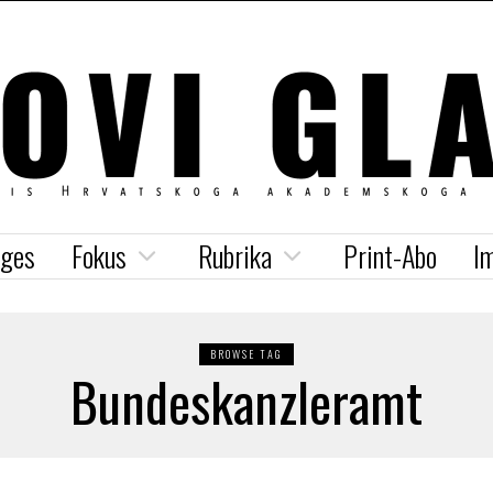
iges
Fokus
Rubrika
Print-Abo
I
BROWSE TAG
Bundeskanzleramt