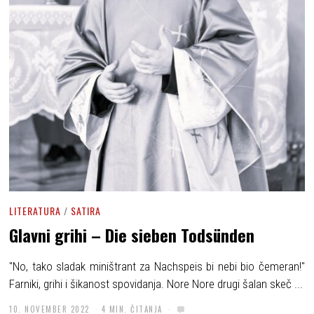
LITERATURA
/
SATIRA
Glavni grihi – Die sieben Todsünden
"No, tako sladak miništrant za Nachspeis bi nebi bio čemeran!"
Farniki, grihi i šikanost spovidanja. Nore Nore drugi šalan skeč ...
10. NOVEMBER 2022
4 MIN. ČITANJA