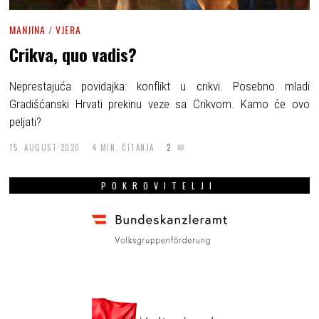
MANJINA
/
VJERA
Crikva, quo vadis?
Neprestajuća povidajka: konflikt u crikvi. Posebno mladi
Gradišćanski Hrvati prekinu veze sa Crikvom. Kamo će ovo
peljati?
15. AUGUST 2020
4 MIN. ČITANJA
2
POKROVITELJI