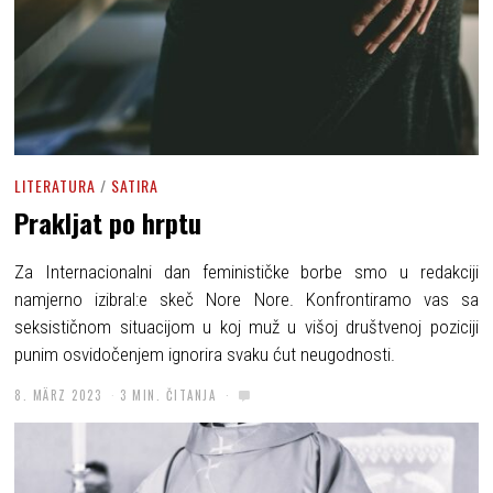
LITERATURA
/
SATIRA
Prakljat po hrptu
Za Internacionalni dan feminističke borbe smo u redakciji
namjerno izibral:e skeč Nore Nore. Konfrontiramo vas sa
seksističnom situacijom u koj muž u višoj društvenoj poziciji
punim osvidočenjem ignorira svaku ćut neugodnosti.
8. MÄRZ 2023
3 MIN. ČITANJA