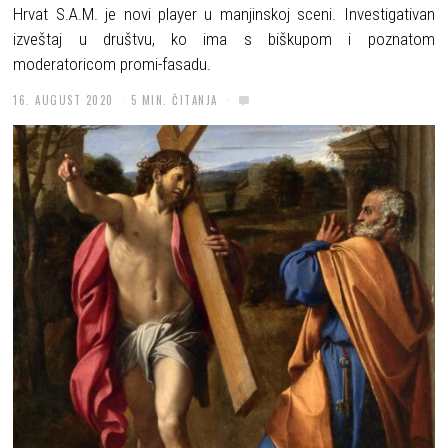
Hrvat S.A.M. je novi player u manjinskoj sceni. Investigativan
izveštaj u društvu, ko ima s biškupom i poznatom
moderatoricom promi-fasadu.
16. AUGUST 2020
5 MIN. ČITANJA