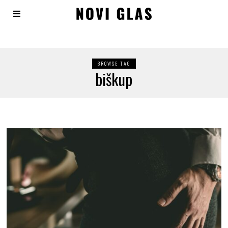
BROWSE TAG
biškup