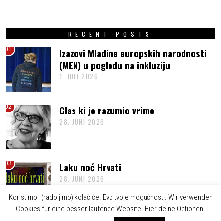
RECENT POSTS
01
Izazovi Mladine europskih narodnosti
(MEN) u pogledu na inkluziju
1. JULI 2026
02
Glas ki je razumio vrime
28. JUNI 2026
03
Laku noć Hrvati
28. JUNI 2026
Koristimo i (rado jimo) kolačiće. Evo tvoje mogućnosti. Wir verwenden
Cookies für eine besser laufende Website. Hier deine Optionen.