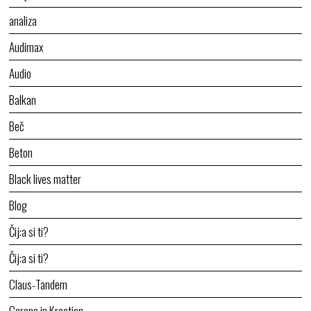
analiza
Audimax
Audio
Balkan
Beč
Beton
Black lives matter
Blog
Čij:a si ti?
Čij:a si ti?
Claus-Tandem
Corona in Kroatien