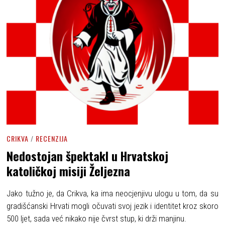
CRIKVA
/
RECENZIJA
Nedostojan špektakl u Hrvatskoj
katoličkoj misiji Željezna
Jako tužno je, da Crikva, ka ima neocjenjivu ulogu u tom, da su
gradišćanski Hrvati mogli očuvati svoj jezik i identitet kroz skoro
500 ljet, sada već nikako nije čvrst stup, ki drži manjinu.