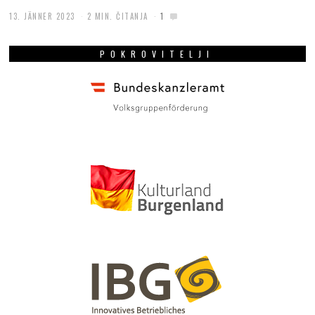
13. JÄNNER 2023
2 MIN. ČITANJA
1
POKROVITELJI