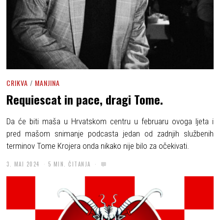
CRIKVA
/
MANJINA
Requiescat in pace, dragi Tome.
Da će biti maša u Hrvatskom centru u februaru ovoga ljeta i
pred mašom snimanje podcasta jedan od zadnjih službenih
terminov Tome Krojera onda nikako nije bilo za očekivati.
3. MAI 2024
5 MIN. ČITANJA