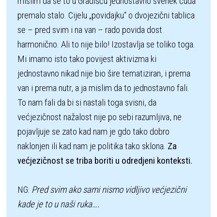
mislim da se to u Gradišću jednostavno svenek čuda 
premalo stalo. Cijelu „povidajku“ o dvojezični tablica 
se – pred svim i na van – rado povida dost 
harmonično. Ali to nije bilo! Izostavlja se toliko toga. 
Mi imamo isto tako povijest aktivizma ki 
jednostavno nikad nije bio šire tematiziran, i prema 
van i prema nutr, a ja mislim da to jednostavno fali. 
To nam fali da bi si nastali toga svisni, da 
većjezičnost nažalost nije po sebi razumljiva, ne 
pojavljuje se zato kad nam je gdo tako dobro 
naklonjen ili kad nam je politika tako sklona. 
Za 
većjezičnost se triba boriti u odredjeni konteksti. 
NG: 
Pred svim ako sami nismo vidljivo većjezični 
kade je to u naši ruka….