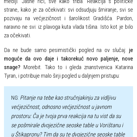
mediji. Jasne riči, sve kako triba. Reakcija s političke
strane, kako je za očekivati: svi odsudjuju šmiranje, svi se
pozivaju na većjezičnost i šarolikost Gradišća. Pardon,
naravno ne svi: iz plavoga kuta vlada tišina. Isto kot je bilo
za očekivati.
Da ne bude samo pesimistički pogled na ov slučaj:
je
moguće da ovo daje i takorekuć novo paljenje, nove
snage?
Morebit. Tako to i gleda znanstvenica Katarina
Tyran, i potribuje malo širji pogled u daljnjem pristupu:
NG: 
Pitanje na tebe kao stručnjakinju za vidljivu 
većjezičnost, odnosno većjezičnost u javnom 
prostoru: Ča je tvoja prva reakcija na tu vist da su 
se pošmirale dvojezične seoske table u Vorištanu i 
u Štikapronu? Tim da su te dvojezične seoske table 