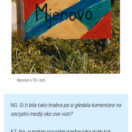
Mjenovo u 90-i ljeti.
NG: 
Si ti bila tako hrabra pa si gledala komentare na 
socijalni mediji oko ove visti?
KT: Ne, ja pratim socijalne medije tako malo kot 