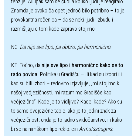
tenzije. Ali ipak sam se čudila koliko ljudi je reagiralo. 
Znamda je ovako ča opet jednoč bilo potribno – to je 
provokantna rečenica – da se neki ljudi i zbudu i 
razmišljaju o tom kade zapravo stojimo. 

NG:
 Da nije sve lipo, pa dobro, pa harmonično.
KT: Točno, da 
nije sve lipo i harmonično kako se to 
rado povida.
 Politika u Gradišču – ili kad su izbori ili 
kad su bili izbori – redovito izjavljuje, „mi stojimo k 
našoj većjezičnosti, mi razumimo Gradišće kao 
većjezično“. Kade je to vidljivo? Kade, kade? Ako su 
to samo dvojezične table, ako je to jedini znak za 
većjezičnost, onda je to jadno svidočanstvo, ili kako 
bi se na nimškom lipo reklo: ein 
Armutszeugnis
. 