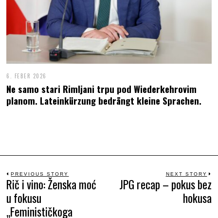
6. FEBER 2026
Ne samo stari Rimljani trpu pod Wiederkehrovim
planom. Lateinkürzung bedrängt kleine Sprachen.
Beitrags-
PREVIOUS STORY
NEXT STORY
Rič i vino: Ženska moć
JPG recap – pokus bez
Previous
N
u fokusu
hokusa
Navigation
post:
po
„Feminističkoga