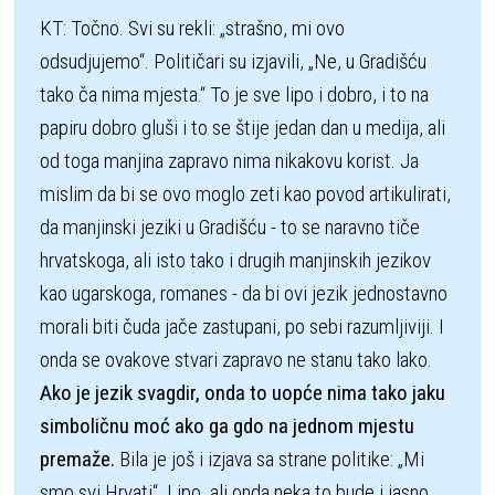
KT: Točno. Svi su rekli: „strašno, mi ovo 
odsudjujemo“. Političari su izjavili, „Ne, u Gradišću 
tako ča nima mjesta.“ To je sve lipo i dobro, i to na 
papiru dobro gluši i to se štije jedan dan u medija, ali 
od toga manjina zapravo nima nikakovu korist. Ja 
mislim da bi se ovo moglo zeti kao povod artikulirati, 
da manjinski jeziki u Gradišću - to se naravno tiče 
hrvatskoga, ali isto tako i drugih manjinskih jezikov 
kao ugarskoga, romanes - da bi ovi jezik jednostavno 
morali biti čuda jače zastupani, po sebi razumljiviji. I 
onda se ovakove stvari zapravo ne stanu tako lako. 
Ako je jezik svagdir, onda to uopće nima tako jaku 
simboličnu moć ako ga gdo na jednom mjestu 
premaže.
 Bila je još i izjava sa strane politike: „Mi 
smo svi Hrvati“. Lipo, ali onda neka to bude i jasno 