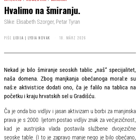
Hvalimo na šmiranju.
Slike: Elisabeth Szorger, Petar Tyran
PIŠE
LIDIJA | LYDIA NOVAK
18. MÄRZ 2026
Nekad je bilo šmiranje seoskih tablic „naš“ specijalitet,
naša domena. Zbog manjkanja obećanoga moral:e su
naš:e aktivist:ice dodati ono, ča je falilo na tablica na
početku i kraju hrvatskih sel u Gradišću.
Ča je onda bio vidljiv i jasan aktivizam u borbi za manjinska
prava je s 2000. ljetom postao vidljiv znak za većjezičnost,
kad je austrijska vlada postavila službene dvojezične
seoske table. (I to je zapravo manje nego je bilo obećano,