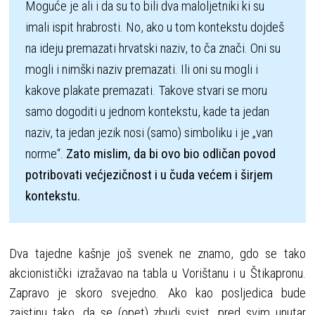
Moguće je ali i da su to bili dva maloljetniki ki su 
imali ispit hrabrosti. No, ako u tom kontekstu dojdeš 
na ideju premazati hrvatski naziv, to ča znači. Oni su 
mogli i nimški naziv premazati. Ili oni su mogli i 
kakove plakate premazati. Takove stvari se moru 
samo dogoditi u jednom kontekstu, kade ta jedan 
naziv, ta jedan jezik nosi (samo) simboliku i je „van 
norme“. 
Zato mislim, da bi ovo bio odličan povod 
potribovati većjezičnost i u čuda većem i širjem 
kontekstu.
Dva tajedne kašnje još svenek ne znamo, gdo se tako
akcionistički izražavao na tabla u Vorištanu i u Štikapronu.
Zapravo je skoro svejedno. Ako kao posljedica bude
zaistinu tako, da se (opet) zbudi svist, pred svim unutar