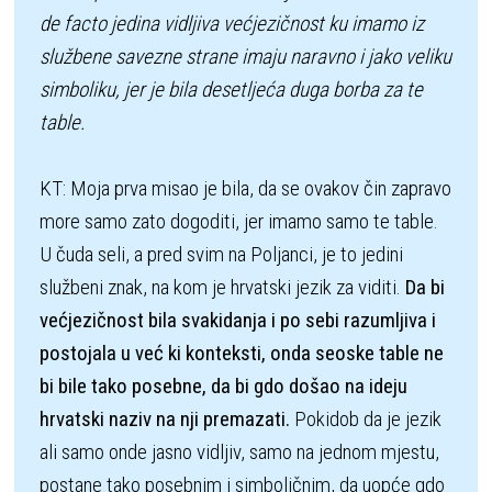
de facto jedina vidljiva većjezičnost ku imamo iz 
službene savezne strane imaju naravno i jako veliku 
simboliku, jer je bila desetljeća duga borba za te 
table.
KT: Moja prva misao je bila, da se ovakov čin zapravo 
more samo zato dogoditi, jer imamo samo te table. 
U čuda seli, a pred svim na Poljanci, je to jedini 
službeni znak, na kom je hrvatski jezik za viditi. 
Da bi 
većjezičnost bila svakidanja i po sebi razumljiva i 
postojala u već ki konteksti, onda seoske table ne 
bi bile tako posebne, da bi gdo došao na ideju 
hrvatski naziv na nji premazati.
 Pokidob da je jezik 
ali samo onde jasno vidljiv, samo na jednom mjestu, 
postane tako posebnim i simboličnim, da uopće gdo 