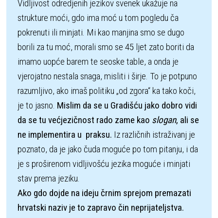
Vidljivost odredjenih jezikov svenek ukažuje na 
strukture moći, gdo ima moć u tom pogledu ča 
pokrenuti ili minjati. Mi kao manjina smo se dugo 
borili za tu moć, morali smo se 45 ljet zato boriti da 
imamo uopće barem te seoske table, a onda je 
vjerojatno nestala snaga, misliti i širje. To je potpuno 
razumljivo, ako imaš politiku „od zgora“ ka tako koči, 
je to jasno. 
Mislim da se u Gradišću jako dobro vidi 
da se tu većjezičnost rado zame kao 
slogan
, ali se 
ne implementira u  praksu.
 Iz različnih istraživanj je 
poznato, da je jako čuda moguće po tom pitanju, i da 
je s proširenom vidljivošću jezika moguće i minjati 
Ako gdo dojde na ideju črnim sprejom premazati 
hrvatski naziv je to zapravo čin neprijateljstva. 