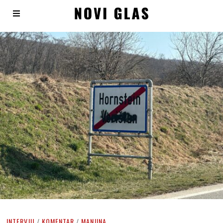
INTERVJU
/
KOMENTAR
/
MANJINA