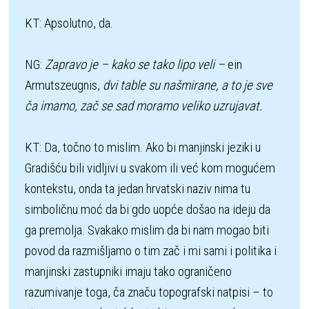
KT: Apsolutno, da. 

NG: 
Zapravo je – kako se tako lipo veli – 
ein 
Armutszeugnis,
 dvi table su našmirane, a to je sve 
ča imamo, zač se sad moramo veliko uzrujavat.
KT: Da, točno to mislim. Ako bi manjinski jeziki u 
Gradišću bili vidljivi u svakom ili već kom mogućem 
kontekstu, onda ta jedan hrvatski naziv nima tu 
simboličnu moć da bi gdo uopće došao na ideju da 
ga premolja. Svakako mislim da bi nam mogao biti 
povod da razmišljamo o tim zač i mi sami i politika i 
manjinski zastupniki imaju tako ograničeno 
razumivanje toga, ča značu topografski natpisi – to 