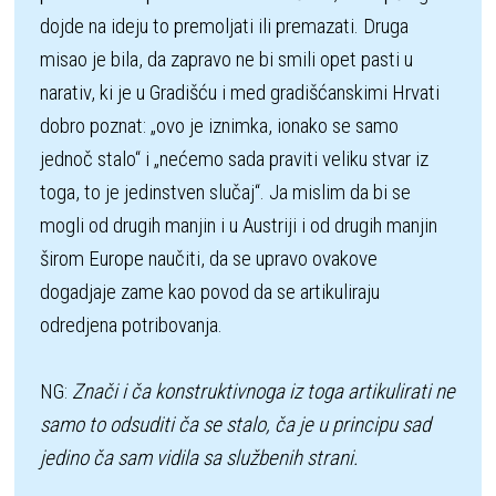
dojde na ideju to premoljati ili premazati. Druga 
misao je bila, da zapravo ne bi smili opet pasti u 
narativ, ki je u Gradišću i med gradišćanskimi Hrvati 
dobro poznat: „ovo je iznimka, ionako se samo 
jednoč stalo“ i „nećemo sada praviti veliku stvar iz 
toga, to je jedinstven slučaj“. Ja mislim da bi se 
mogli od drugih manjin i u Austriji i od drugih manjin 
širom Europe naučiti, da se upravo ovakove 
dogadjaje zame kao povod da se artikuliraju 
odredjena potribovanja. 

NG: 
Znači i ča konstruktivnoga iz toga artikulirati ne 
samo to odsuditi ča se stalo, ča je u principu sad 
jedino ča sam vidila sa službenih strani. 