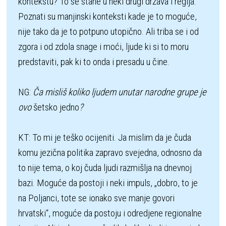
kontekstu? To se stane u neki drugi država i regija. 
Poznati su manjinski konteksti kade je to moguće, 
nije tako da je to potpuno utopično. Ali triba se i od 
zgora i od zdola snage i moći, ljude ki si to moru 
predstaviti, pak ki to onda i presadu u čine. 

NG: 
Ča misliš koliko ljudem unutar narodne grupe je 
ovo 
šetsko jedno
?
KT: To mi je teško ocijeniti. Ja mislim da je čuda 
komu jezična politika zapravo svejedna, odnosno da 
to nije tema, o koj čuda ljudi razmišlja na dnevnoj 
bazi. Moguće da postoji i neki impuls, „dobro, to je 
na Poljanci, tote se ionako sve manje govori 
hrvatski“, moguće da postoju i odredjene regionalne 