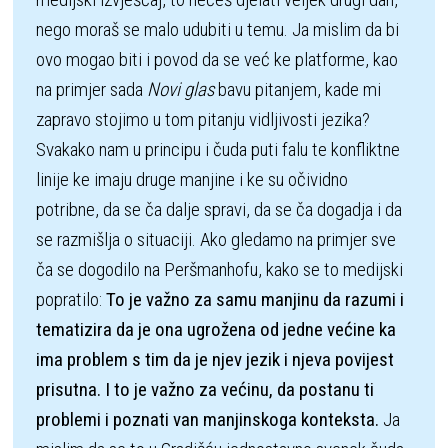
nego moraš se malo udubiti u temu. Ja mislim da bi 
ovo mogao biti i povod da se već ke platforme, kao 
na primjer sada 
Novi glas
 bavu pitanjem, kade mi 
zapravo stojimo u tom pitanju vidljivosti jezika? 
Svakako nam u principu i čuda puti falu te konfliktne 
linije ke imaju druge manjine i ke su očividno 
potribne, da se ča dalje spravi, da se ča dogadja i da 
se razmišlja o situaciji. Ako gledamo na primjer sve 
ča se dogodilo na Peršmanhofu, kako se to medijski 
popratilo: 
To je važno za samu manjinu da razumi i 
tematizira da je ona ugrožena od jedne većine ka 
ima problem s tim da je njev jezik i njeva povijest 
prisutna. I to je važno za većinu, da postanu ti 
problemi i poznati van manjinskoga konteksta.
 Ja 