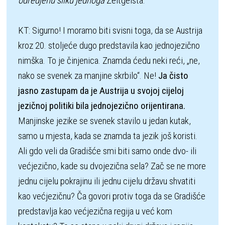
odredjenu sliku jednoga 
Zeitgeista. 

KT: Sigurno! I moramo biti svisni toga, da se Austrija 
kroz 20. stoljeće dugo predstavila kao jednojezično 
nimška. To je činjenica. Znamda ćedu neki reći, „ne, 
nako se svenek za manjine skrbilo“. Ne! 
Ja čisto 
jasno zastupam da je Austrija u svojoj cijeloj 
jezičnoj politiki bila jednojezično orijentirana. 
Manjinske jezike se svenek stavilo u jedan kutak, 
samo u mjesta, kada se znamda ta jezik još koristi. 
Ali gdo veli da Gradišće smi biti samo onde dvo- ili 
većjezično, kade su dvojezična sela? Zač se ne more 
jednu cijelu pokrajinu ili jednu cijelu državu shvatiti 
kao većjezičnu? Ča govori protiv toga da se Gradišće 
predstavlja kao većjezična regija u već kom 