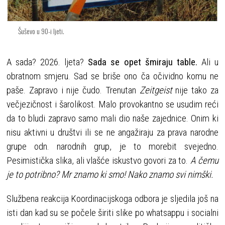
Šuševo u 90-i ljeti.
A sada? 2026. ljeta?
Sada se opet šmiraju table.
Ali u
obratnom smjeru. Sad se briše ono ča očividno komu ne
paše. Zapravo i nije čudo. Trenutan
Zeitgeist
nije tako za
večjezičnost i šarolikost. Malo provokantno se usudim reći
da to bludi zapravo samo mali dio naše zajednice. Onim ki
nisu aktivni u društvi ili se ne angažiraju za prava narodne
grupe odn. narodnih grup, je to morebit svejedno.
Pesimistička slika, ali vlašće iskustvo govori za to.
A čemu
je to potribno? Mr znamo ki smo! Nako znamo svi nimški.
Službena reakcija Koordinacijskoga odbora je sljedila još na
isti dan kad su se počele širiti slike po whatsappu i socialni