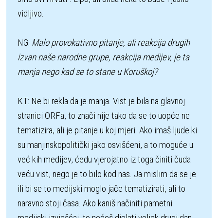
vidljivo. 

NG: 
Malo provokativno pitanje, ali reakcija drugih 
izvan naše narodne grupe, reakcija medijev, je ta 
manja nego kad se to stane u Koruškoj?
KT: Ne bi rekla da je manja. Vist je bila na glavnoj 
stranici ORFa, to znači nije tako da se to uopće ne 
tematizira, ali je pitanje u koj mjeri. Ako imaš ljude ki 
su manjinskopolitički jako osvišćeni, a to moguće u 
već kih medijev, ćedu vjerojatno iz toga činiti čuda 
veću vist, nego je to bilo kod nas. Ja mislim da se je 
ili bi se to medijski moglo jače tematizirati, ali to 
naravno stoji časa. Ako kaniš načiniti pametni 
medijski izvješćaj, to nećeš djelati veljek drugi dan, 