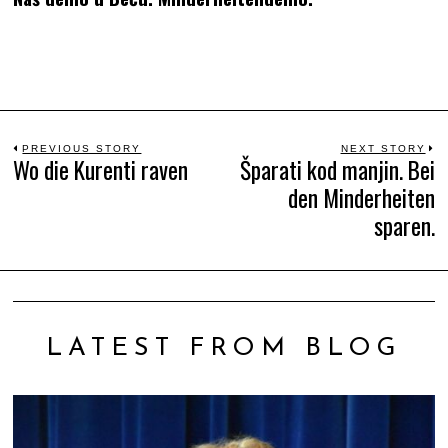
Beitrags-
PREVIOUS STORY
NEXT STORY
Wo die Kurenti raven
Šparati kod manjin. Bei
Previous
N
den Minderheiten
Navigation
post:
po
sparen.
LATEST FROM BLOG