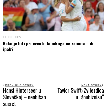
31. JULI 2022
Kako je biti pri eventu ki nikoga ne zanima – ili
ipak?
Beitrags-
PREVIOUS STORY
NEXT STORY
Hansi Hinterseer u
Taylor Swift: Zvijezdica
Previous
N
Slovačkoj – neobičan
u „šoubiznisu“
Navigation
post:
po
susret