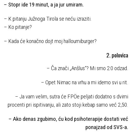
– Stopr ide 19 minut, a ja jur umiram.
– K pitanju Južnoga Tirola se neću izraziti.
– Ko pitanje?
– Kada će konačno dojt moj halloumiburger?
2. polovica
– Ča znači „Anšlus“? Mi smo 2:0 odzad.
– Opet Nimac na vrhu a mi idemo svi u rit.
– Ja vam velim, sutra će FPÖe peljati dodatno s dvimi
procenti pri ispitivanju, ali zato stoji kebap samo već 2,50.
– Ako denas zgubimo, ću kod psihoterapije dostati već
ponajzad od SVS-a.