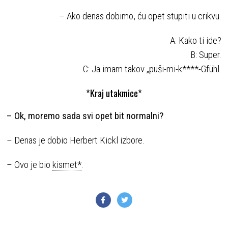
– Ako denas dobimo, ću opet stupiti u crikvu.
A: Kako ti ide?
B: Super.
C: Ja imam takov „puši-mi-k****-Gfühl.
*Kraj utakmice*
– Ok, moremo sada svi opet bit normalni?
– Denas je dobio Herbert Kickl izbore.
– Ovo je bio
kismet*
.