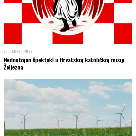
13. JÄNNER 2023
Nedostojan špektakl u Hrvatskoj katoličkoj misiji
Željezna