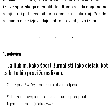
izjave športskoga mentaliteta. Ufamo se, da nogometnoj
sanji druti put neće bit jur u osminka finalu kraj. Pokidob
se samo neke izjave daju dobro prevesti, evo izbor:
1. polovica
– Ja ljubim, kako šport-žurnalisti tako djelaju kot
ta bi to bio pravi žurnalizam.
– On je prvi
Piefke
koga sam stvarno ljubio.
– Sabitzer u ovoj igri stoji za cultural appropriation.
– Njemu samo još falu
grillz
.