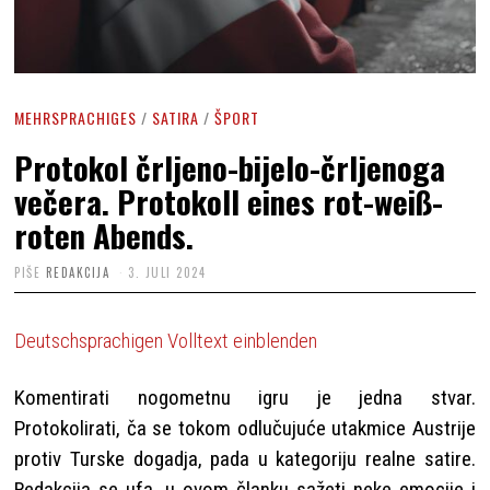
MEHRSPRACHIGES
/
SATIRA
/
ŠPORT
Protokol črljeno-bijelo-črljenoga
večera. Protokoll eines rot-weiß-
roten Abends.
PIŠE
REDAKCIJA
3. JULI 2024
Deutschsprachigen Volltext einblenden
Komentirati nogometnu igru je jedna stvar.
Protokolirati, ča se tokom odlučujuće utakmice Austrije
protiv Turske dogadja, pada u kategoriju realne satire.
Redakcija se ufa, u ovom članku sažeti neke emocije i