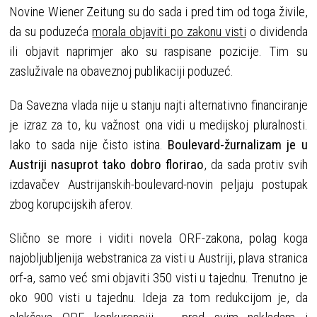
Novine Wiener Zeitung su do sada i pred tim od toga živile,
da su poduzeća
morala objaviti po zakonu visti
o dividenda
ili objavit naprimjer ako su raspisane pozicije. Tim su
zasluživale na obaveznoj publikaciji poduzeć.
Da Savezna vlada nije u stanju najti alternativno financiranje
je izraz za to, ku važnost ona vidi u medijskoj pluralnosti.
Iako to sada nije čisto istina.
Boulevard-žurnalizam je u
Austriji nasuprot tako dobro florirao
, da sada protiv svih
izdavačev Austrijanskih-boulevard-novin peljaju postupak
zbog korupcijskih aferov.
Slično se more i viditi novela ORF-zakona, polag koga
najobljubljenija webstranica za visti u Austriji, plava stranica
orf-a, samo već smi objaviti 350 visti u tajednu. Trenutno je
oko 900 visti u tajednu. Ideja za tom redukcijom je, da