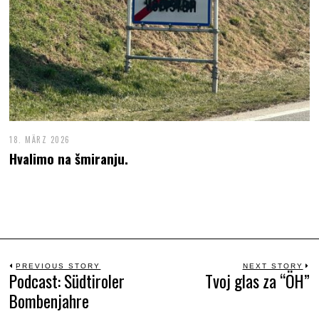
18. MÄRZ 2026
Hvalimo na šmiranju.
Beitrags-
PREVIOUS STORY
NEXT STORY
Podcast: Südtiroler
Tvoj glas za “ÖH”
Previous
N
Bombenjahre
Navigation
post:
po