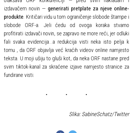
olakšava ORF konkurenciji — pred svim nakladam i
izdavačem novin —
generirati pretplate za njeve online-
produkte
. Kritičari vidu u tom ograničenje slobode štampe i
slobode ORF-a. Jeli ćedu od ovoga koraka stvarno
profitirati izdavači novin, se zapravo ne more reći, jer odluki
fali svaka evidencija…a redukcija visti neka isto pelja k
tomu , da ORF objavlja već kraćih videov online namjesto
teksta. U moji ušiju to gluši kot, da neka ORF nastane pred
svim tiktok-kanal za skraćene izjave namjesto stranice za
fundirane visti.
Slika: SabineSchatz/Twitter