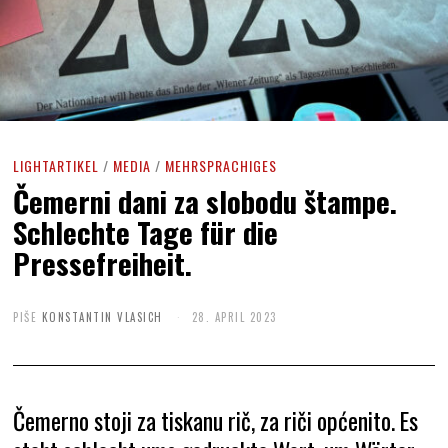
LIGHTARTIKEL
/
MEDIA
/
MEHRSPRACHIGES
Čemerni dani za slobodu štampe.
Schlechte Tage für die
Pressefreiheit.
PIŠE
KONSTANTIN VLASICH
28. APRIL 2023
Čemerno stoji za tiskanu rič, za riči općenito. Es