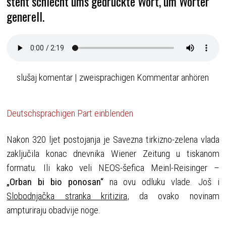
steht schlecht ums gedruckte Wort, um Wörter
generell.
slušaj komentar | zweisprachigen Kommentar anhören
Deutschsprachigen Part einblenden
Nakon 320 ljet postojanja je Savezna tirkizno-zelena vlada
zaključila konac dnevnika Wiener Zeitung u tiskanom
formatu. Ili kako veli NEOS-šefica Meinl-Reisinger –
„Orban bi bio ponosan“
na ovu odluku vlade. Još i
Slobodnjačka stranka kritizira
, da ovako novinam
ampturiraju obadvije noge.