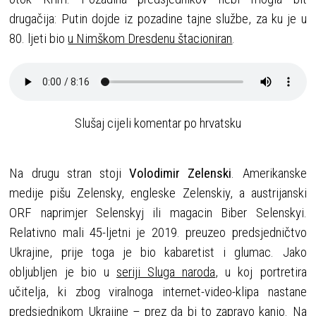
drugačija: Putin dojde iz pozadine tajne službe, za ku je u
80. ljeti bio
u Nimškom Dresdenu štacioniran
.
Slušaj cijeli komentar po hrvatsku
Na drugu stran stoji
Volodimir Zelenski
. Amerikanske
medije pišu Zelensky, engleske Zelenskiy, a austrijanski
ORF naprimjer Selenskyj ili magacin Biber Selenskyi.
Relativno mali 45-ljetni je 2019. preuzeo predsjedničtvo
Ukrajine, prije toga je bio kabaretist i glumac. Jako
obljubljen je bio u
seriji Sluga naroda
, u koj portretira
učitelja, ki zbog viralnoga internet-video-klipa nastane
predsjednikom Ukrajine – prez da bi to zapravo kanio. Na