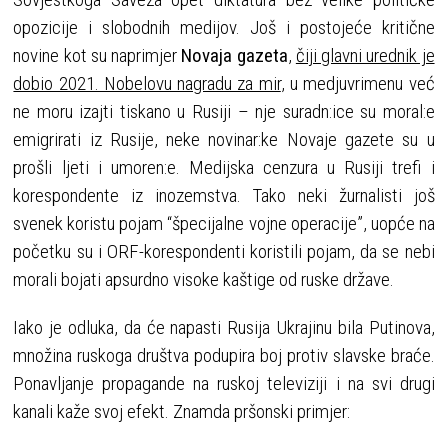
opozicije i slobodnih medijov. Još i postojeće kritične
novine kot su naprimjer
Novaja gazeta
,
čiji glavni urednik je
dobio 2021. Nobelovu nagradu za mir
, u medjuvrimenu već
ne moru izajti tiskano u Rusiji – nje suradn:ice su moral:e
emigrirati iz Rusije, neke novinar:ke Novaje gazete su u
prošli ljeti i umoren:e. Medijska cenzura u Rusiji trefi i
korespondente iz inozemstva. Tako neki žurnalisti još
svenek koristu pojam “špecijalne vojne operacije”, uopće na
početku su i ORF-korespondenti koristili pojam, da se nebi
morali bojati apsurdno visoke kaštige od ruske države.
Iako je odluka, da će napasti Rusija Ukrajinu bila Putinova,
množina ruskoga društva podupira boj protiv slavske braće.
Ponavljanje propagande na ruskoj televiziji i na svi drugi
kanali kaže svoj efekt. Znamda pršonski primjer: