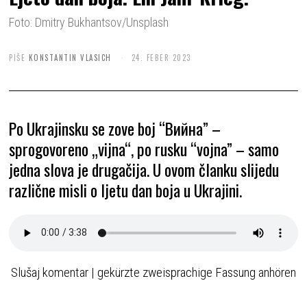
Foto: Dmitry Bukhantsov/Unsplash
PIŠE
KONSTANTIN VLASICH
24. FEBER 2023
Po Ukrajinsku se zove boj “Вийна” –
sprogovoreno „vijna“, po rusku “vojna” – samo
jedna slova je drugačija. U ovom članku slijedu
različne misli o ljetu dan boja u Ukrajini.
Slušaj komentar | gekürzte zweisprachige Fassung anhören