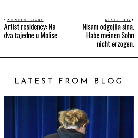
Beitrags-
PREVIOUS STORY
NEXT STORY
Artist residency: Na
Nisam odgojila sina.
Previous
N
dva tajedne u Molise
Habe meinen Sohn
Navigation
post:
po
nicht erzogen.
LATEST FROM BLOG