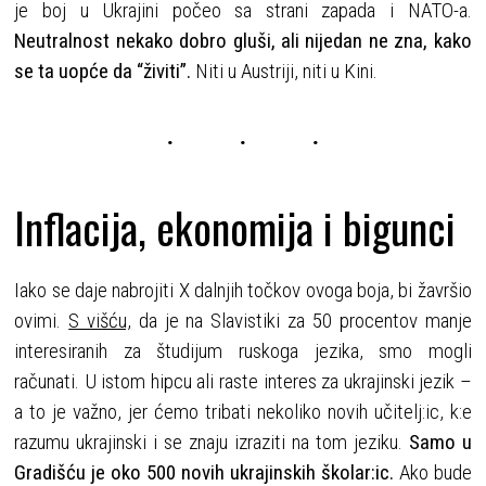
je boj u Ukrajini počeo sa strani zapada i NATO-a.
Neutralnost nekako dobro gluši, ali nijedan ne zna, kako
se ta uopće da “živiti”.
Niti u Austriji, niti u Kini.
Inflacija, ekonomija i bigunci
Iako se daje nabrojiti X dalnjih točkov ovoga boja, bi žavršio
ovimi.
S višću,
da je na Slavistiki za 50 procentov manje
interesiranih za študijum ruskoga jezika, smo mogli
računati. U istom hipcu ali raste interes za ukrajinski jezik –
a to je važno, jer ćemo tribati nekoliko novih učitelj:ic, k:e
razumu ukrajinski i se znaju izraziti na tom jeziku.
Samo u
Gradišću je oko 500 novih ukrajinskih školar:ic.
Ako bude