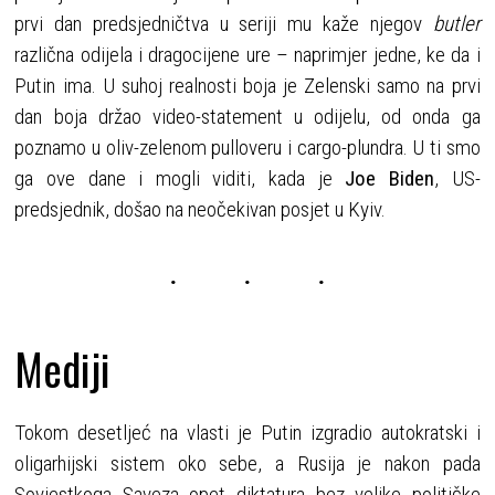
prvi dan predsjedničtva u seriji mu kaže njegov
butler
različna odijela i dragocijene ure – naprimjer jedne, ke da i
Putin ima. U suhoj realnosti boja je Zelenski samo na prvi
dan boja držao video-statement u odijelu, od onda ga
poznamo u oliv-zelenom pulloveru i cargo-plundra. U ti smo
ga ove dane i mogli viditi, kada je
Joe Biden
, US-
predsjednik, došao na neočekivan posjet u Kyiv.
Mediji
Tokom desetljeć na vlasti je Putin izgradio autokratski i
oligarhijski sistem oko sebe, a Rusija je nakon pada
Sovjestkoga Saveza opet diktatura bez velike političke