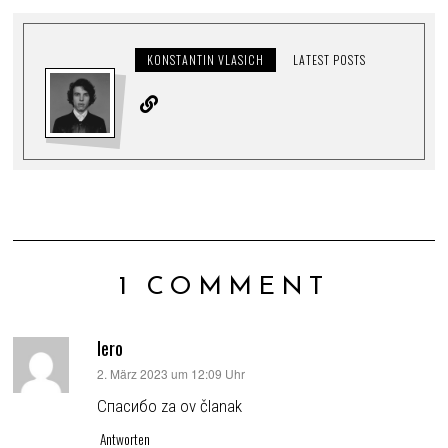
KONSTANTIN VLASICH
LATEST POSTS
1 COMMENT
lero
sagt:
2. März 2023 um 12:09 Uhr
Спасибо za ov članak
Antworten