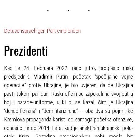
Detuschsprachigen Part einblenden
Prezidenti
Kad je 24. Februara 2022. rano jutro, proglasio ruski
predsjednik,
Vladimir Putin
, početak “spečijalne vojne
operacije” protiv Ukrajine, je bio uvjeren, da će Ukrajina
pasti tokom par dan. Ruski oficiri su zapokali na svoj put u
boj i parade-uniforme, u ki bi se kazali čim je Ukrajina
“denacificirana” i “demilitarizirana” – oba dva su pojmi, ke
Kremlova propaganda koristi od samoga početka ofenzive,
odnosno jur od 2014. ljeta, kad je anektiran ukrajinski polu-
otok Krim. Pozadina predsjednikov nebi mogla bit