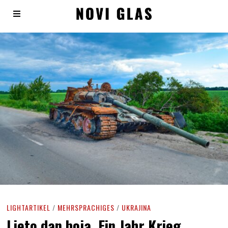
LIGHTARTIKEL
/
MEHRSPRACHIGES
/
UKRAJINA
Ljeto dan boja. Ein Jahr Krieg.