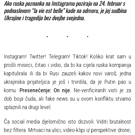
Ako ruska poznanka na Instagramu poziraju na 24. februar s
podnaslovom “la vie est belle” kade na odmoru, je joj sudbina
Ukrajine i tragedija bez dvojbe svejedna.
Instagram! Twitter! Telegram! Tiktok! Koliko krat sam u
prošli miseci, čitao i vidio, da bi ka cijela ruska kompanija
kapitulirala ili da bi Rusi zauzeli kakov novi varoš; jedna
ukrajinska prijateljica je još i trvrdila, da je Putin pao u
komu.
Presenećenje: On nije.
Ne-verificiranih visti je za
dob boja čuda, ali fake news su u ovom konfliktu stvarno
splaznili na drugi level.
Ča social media djelomično isto dozvoli: Viditi brutalnost
bez filtera. Mrtvaci na ulici, video-klipi iz perspektive drone,