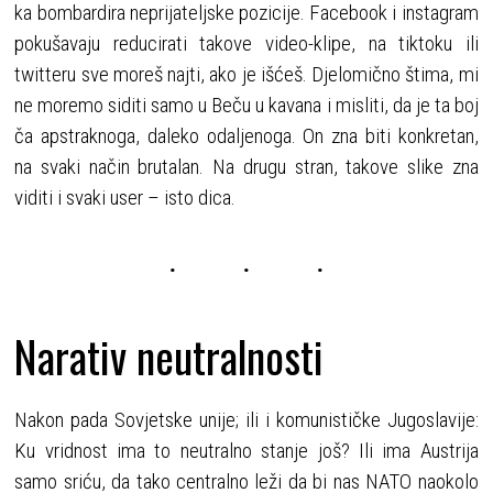
ka bombardira neprijateljske pozicije. Facebook i instagram
pokušavaju reducirati takove video-klipe, na tiktoku ili
twitteru sve moreš najti, ako je išćeš. Djelomično štima, mi
ne moremo siditi samo u Beču u kavana i misliti, da je ta boj
ča apstraknoga, daleko odaljenoga. On zna biti konkretan,
na svaki način brutalan. Na drugu stran, takove slike zna
viditi i svaki user – isto dica.
Narativ neutralnosti
Nakon pada Sovjetske unije; ili i komunističke Jugoslavije:
Ku vridnost ima to neutralno stanje još? Ili ima Austrija
samo sriću, da tako centralno leži da bi nas NATO naokolo