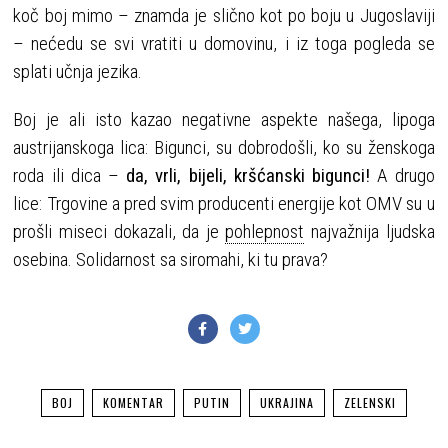
koč boj mimo – znamda je slično kot po boju u Jugoslaviji
– nećedu se svi vratiti u domovinu, i iz toga pogleda se
splati učnja jezika.
Boj je ali isto kazao negativne aspekte našega, lipoga
austrijanskoga lica: Bigunci, su dobrodošli, ko su ženskoga
roda ili dica –
da, vrli, bijeli, kršćanski bigunci!
A drugo
lice: Trgovine a pred svim producenti energije kot OMV su u
prošli miseci dokazali, da je
pohlepnost
najvažnija ljudska
osebina. Solidarnost sa siromahi, ki tu prava?
BOJ
KOMENTAR
PUTIN
UKRAJINA
ZELENSKI