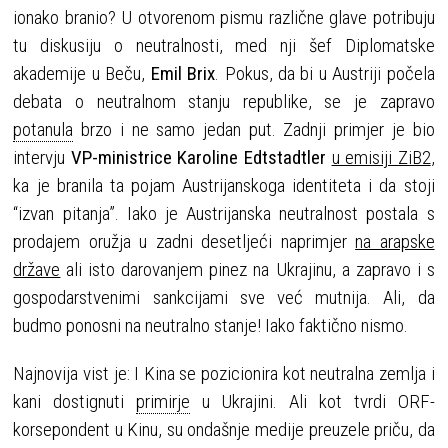
ionako branio? U otvorenom pismu različne glave potribuju
tu diskusiju o neutralnosti, med nji šef Diplomatske
akademije u Beču,
Emil Brix
. Pokus, da bi u Austriji počela
debata o neutralnom stanju republike, se je zapravo
potanula
brzo i ne samo jedan put. Zadnji primjer je bio
intervju
VP-ministrice Karoline Edtstadtler
u emisiji ZiB2
,
ka je branila ta pojam Austrijanskoga identiteta i da stoji
“izvan pitanja”. Iako je Austrijanska neutralnost postala s
prodajem oružja u zadni desetljeći naprimjer
na arapske
države
ali isto darovanjem pinez na Ukrajinu, a zapravo i s
gospodarstvenimi sankcijami sve već mutnija. Ali, da
budmo ponosni na neutralno stanje! Iako faktično nismo.
Najnovija vist je: I Kina se pozicionira kot neutralna zemlja i
kani dostignuti
primirje
u Ukrajini. Ali kot tvrdi ORF-
korsepondent u Kinu, su ondašnje medije preuzele priču, da