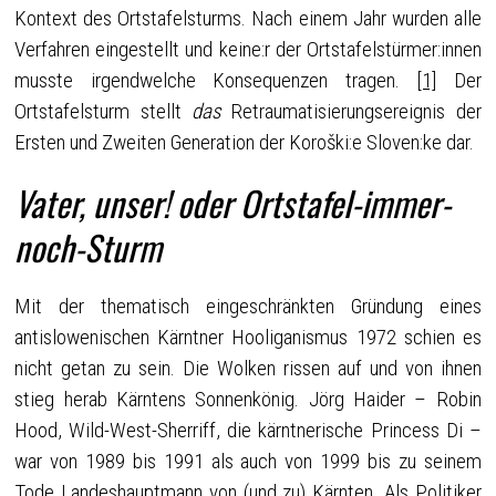
Kontext des Ortstafelsturms. Nach einem Jahr wurden alle
Verfahren eingestellt und keine:r der Ortstafelstürmer:innen
musste irgendwelche Konsequenzen tragen.
[1]
Der
Ortstafelsturm stellt
das
Retraumatisierungsereignis der
Ersten und Zweiten Generation der Koroški:e Sloven:ke dar.
Vater, unser! oder Ortstafel-immer-
noch-Sturm
Mit der thematisch eingeschränkten Gründung eines
antislowenischen Kärntner Hooliganismus 1972 schien es
nicht getan zu sein. Die Wolken rissen auf und von ihnen
stieg herab Kärntens Sonnenkönig. Jörg Haider – Robin
Hood, Wild-West-Sherriff, die kärntnerische Princess Di –
war von 1989 bis 1991 als auch von 1999 bis zu seinem
Tode Landeshauptmann von (und zu) Kärnten. Als Politiker