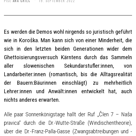
PIŠE
ANA GRILC
19. SEPTEMBER 2022
Es werden die Demos wohl nirgends so juristisch geführt
wie in Koroška. Man kann sich von einer Minderheit, die
sich in den letzten beiden Generationen wider dem
Ghettoisierungsversuch Kärntens durch das Sammeln
aller slowenischen Sekundarstufler:innen, von
Landarbeiter:innen (romantisch, bis die Alltagsrealität
der Bauern:Bäurinnen einschlägt) zu mehrheitlich
Lehrer:innen und Anwält:innen entwickelt hat, auch
nichts anderes erwarten.
Alle paar Sonnenkönigstage hallt der Ruf „Člen 7 – Naša
pravica“ durch die Dr.-Wutte-Straße (Windischentheorie),
über die Dr.-Franz-Palla-Gasse (Zwangsabtreibungen und -