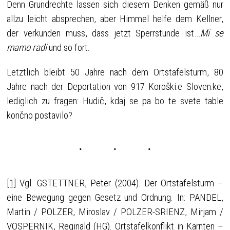
Denn Grundrechte lassen sich diesem Denken gemäß nur
allzu leicht absprechen, aber Himmel helfe dem Kellner,
der verkünden muss, dass jetzt Sperrstunde ist…
Mi se
mamo radi
und so fort.
Letztlich bleibt 50 Jahre nach dem Ortstafelsturm, 80
Jahre nach der Deportation von 917 Koroški:e Sloven:ke,
lediglich zu fragen: Hudič, kdaj se pa bo te svete table
končno postavilo?
[1]
Vgl. GSTETTNER, Peter (2004). Der Ortstafelsturm –
eine Bewegung gegen Gesetz und Ordnung. In: PANDEL,
Martin / POLZER, Miroslav / POLZER-SRIENZ, Mirjam /
VOSPERNIK, Reginald (HG). Ortstafelkonflikt in Kärnten –