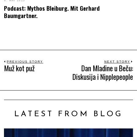
Podcast: Mythos Bleiburg. Mit Gerhard
Baumgartner.
Beitrags-
PREVIOUS STORY
NEXT STORY
Muž kot puž
Dan Mladine u Beču:
Previous
N
Diskusija i Nipplepeople
Navigation
post:
po
LATEST FROM BLOG