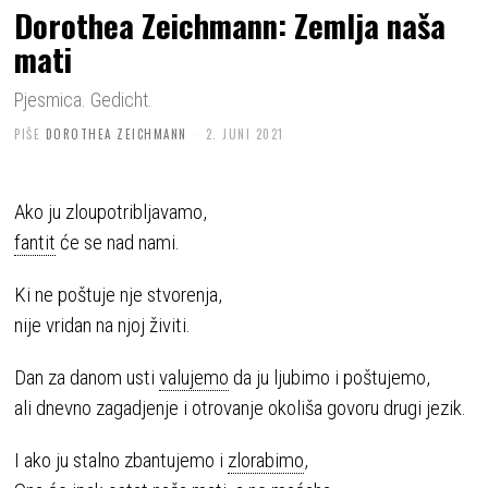
Dorothea Zeichmann: Zemlja naša
mati
Pjesmica. Gedicht.
PIŠE
DOROTHEA ZEICHMANN
2. JUNI 2021
Ako ju zloupotribljavamo,
fantit
će se nad nami.
Ki ne poštuje nje stvorenja,
nije vridan na njoj živiti.
Dan za danom usti
valujemo
da ju ljubimo i poštujemo,
ali dnevno zagadjenje i otrovanje okoliša govoru drugi jezik.
I ako ju stalno zbantujemo i
zlorabimo
,