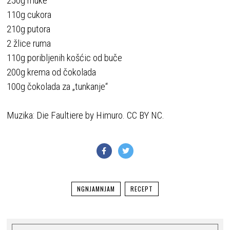
250g muke
110g cukora
210g putora
2 žlice ruma
110g poribljenih košćic od buče
200g krema od čokolada
100g čokolada za „tunkanje“
Muzika: Die Faultiere by Himuro. CC BY NC.
NGNJAMNJAM
RECEPT