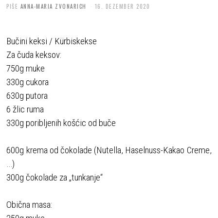
PIŠE
ANNA-MARIA ZVONARICH
16. DEZEMBER 2020
Bučini keksi / Kürbiskekse
Za čuda keksov:
750g muke
330g cukora
630g putora
6 žlic ruma
330g poribljenih košćic od buče
600g krema od čokolade (Nutella, Haselnuss-Kakao Creme,
…)
300g čokolade za „tunkanje“
Obična masa: