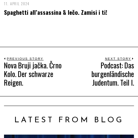
11. APRIL 2024
Spaghetti all’assassina & lečo. Zamisi i ti!
Beitrags-
PREVIOUS STORY
NEXT STORY
Nova Bruji jačka. Črno
Podcast: Das
Previous
N
Kolo. Der schwarze
burgenländische
Navigation
post:
po
Reigen.
Judentum. Teil I.
LATEST FROM BLOG