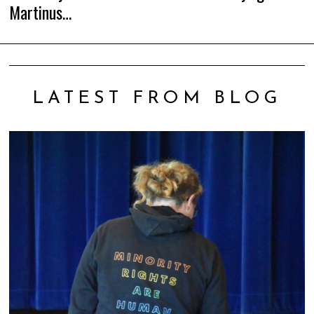
Martinus…
Navigation
post:
po
LATEST FROM BLOG