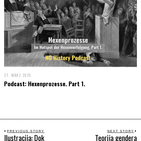
27. MÄRZ 2025
Podcast: Hexenprozesse. Part 1.
Beitrags-
PREVIOUS STORY
NEXT STORY
Ilustracija: Dok
Teorija gendera
Previous
N