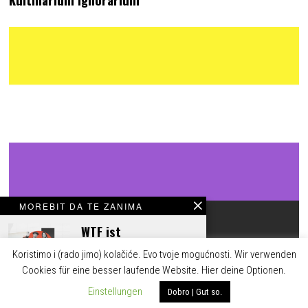
MOREBIT DA TE ZANIMA
WTF ist
burgenländisch-
Koristimo i (rado jimo) kolačiće. Evo tvoje mogućnosti. Wir verwenden
kroatisch?!
Cookies für eine besser laufende Website. Hier deine Optionen.
Rodna nebinarnost u hrvatskom jeziku
Einstellungen
Dobro | Gut so.