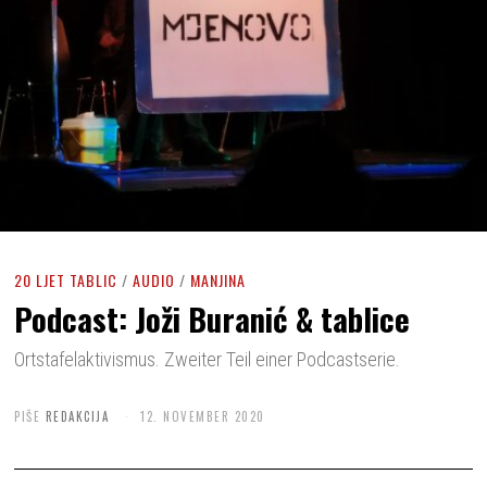
20 LJET TABLIC
/
AUDIO
/
MANJINA
Podcast: Joži Buranić & tablice
Ortstafelaktivismus. Zweiter Teil einer Podcastserie.
PIŠE
REDAKCIJA
12. NOVEMBER 2020